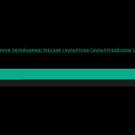
муни
литейнаямастерская
скульптура
СкульптураБудды
ера-миллионника
Мансийска