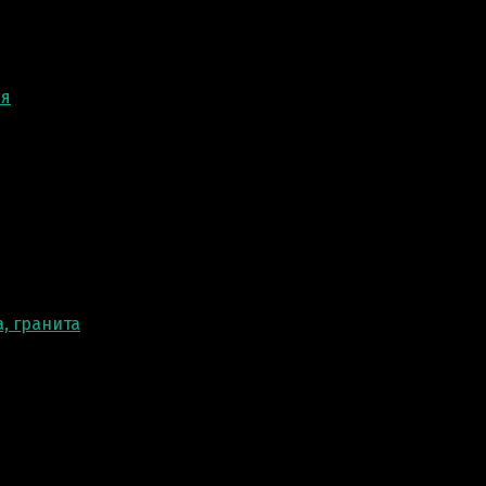
ня
, гранита