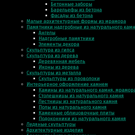
Бетонные заборы
Барельефы из бетона
Фасады из бетона
Малые архитектурные формы из мрамора
Памятники надгробные из натурального кам
Ангелы
Надгробные памятники
Элементы декора
Скульптура из гипса
Скульптура из деревa
Деревянная мебель
Иконы из дерева
Скульптуры из металла
Скульптуры из проволоки
Интерьерное оформление камнем
Камины из натурального камня, мрамора
Столешницы из натурального камня
Лестницы из натурального камня
Полы из натурального камня
Каменные облицовочные плиты
Подоконники из натурального камня
Ледяные скульптуры
Архитектурные изделия