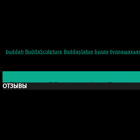
buddah
BuddaSculpture
Buddastatue
Будда
буддашакья
Post navigation
Предыдущая запись
Портрет ручной лепки образа блог
Следующая запись
Дед Мороз и Снегурочка для Ханты-
ОТЗЫВЫ