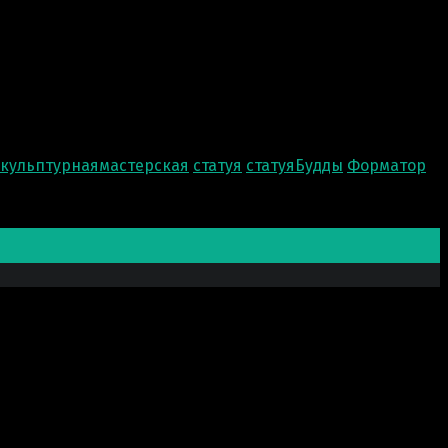
скульптурнаямастерская
статуя
статуяБудды
Форматор