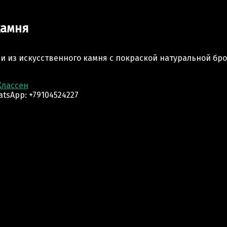
>
Будда Шакьямуни из искусственного камня
камня
и из искусственного камня с покраской натуральной бро
Классен
tsApp: +79104524227