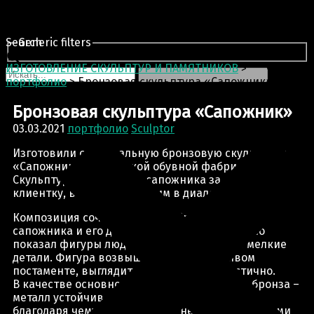
Search
Generic filters
ИЗГОТОВЛЕНИЕ СКУЛЬПТУР И ПАМЯТНИКОВ
>
портфолио
>
Бронзовая скульптура «Сапожник»
Бронзовая скульптура «Сапожник»
03.03.2021
портфолио
Sculptor
Изготовили оригинальную бронзовую скульптуру
«Сапожник» для Курской обувной фабрики «РАСАА».
Скульптура изображает сапожника за работой и его
клиентку, вступившую с ним в диалог.
Композиция сочетает в себе образ мужчины-
сапожника и его девушки. Автор реалистично
показал фигуры людей, учёл пропорции и мелкие
детали. Фигура возвышается на устойчивом
постаменте, выглядит необычно и реалистично.
В качестве основного материла выступила бронза –
металл устойчив к коррозии и окислению,
благодаря чему скульптура из него десятилетиями