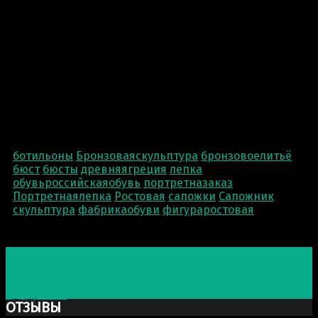
ботильоны
Бронзоваяскульптура
бронзовоелитьё
бюст
бюсты
древняягреция
лепка
обувьроссийскаяобувь
портретназаказ
Портретнаялепка
Ростовая
сапожки
Сапожник
скульптура
фабрикаобуви
фигураростовая
Post navigation
Предыдущая запись
Скульптурная композиция из
бронзы «Девочка и мальчик»
Следующая запись
Ручная лепка скульптуры
«Дедушка»
ОТЗЫВЫ