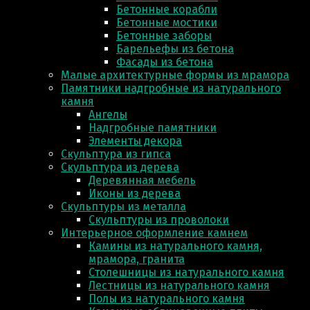
Бетонные корабли
Бетонные мостики
Бетонные заборы
Барельефы из бетона
Фасады из бетона
Малые архитектурные формы из мрамора
Памятники надгробные из натурального
камня
Ангелы
Надгробные памятники
Элементы декора
Скульптура из гипса
Скульптура из деревa
Деревянная мебель
Иконы из дерева
Скульптуры из металла
Скульптуры из проволоки
Интерьерное оформление камнем
Камины из натурального камня,
мрамора, гранита
Столешницы из натурального камня
Лестницы из натурального камня
Полы из натурального камня