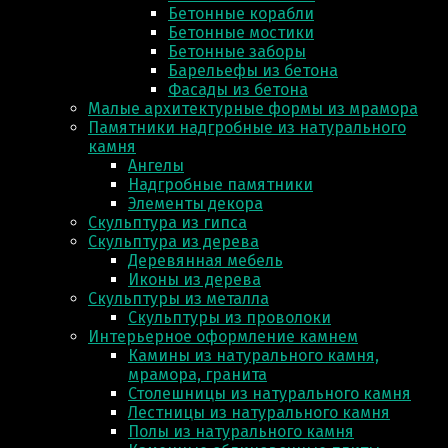
Бетонные корабли
Бетонные мостики
Бетонные заборы
Барельефы из бетона
Фасады из бетона
Малые архитектурные формы из мрамора
Памятники надгробные из натурального
камня
Ангелы
Надгробные памятники
Элементы декора
Скульптура из гипса
Скульптура из деревa
Деревянная мебель
Иконы из дерева
Скульптуры из металла
Скульптуры из проволоки
Интерьерное оформление камнем
Камины из натурального камня,
мрамора, гранита
Столешницы из натурального камня
Лестницы из натурального камня
Полы из натурального камня