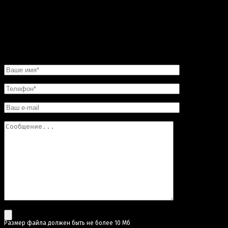
изготовили в обещанные сроки. Хочу еще добавить,
что в этой мастерской цены совершенно не кусаются.
Так что смело обращайтесь в «Искусство скульптуры»!
Вы останетесь довольны.
НАПИСАТЬ НАМ
Pазмер файла должен быть не более 10 Мб