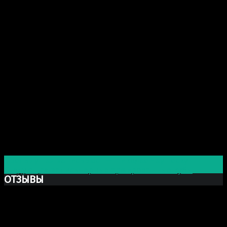
Post navigation
Предыдущая запись
Бюст — Николае Чаушеску
Следующая запись
Черные армированные кубы
ОТЗЫВЫ