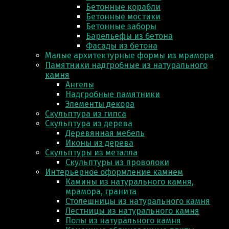
Бетонные корабли
Бетонные мостики
Бетонные заборы
Барельефы из бетона
Фасады из бетона
Малые архитектурные формы из мрамора
Памятники надгробные из натурального
камня
Ангелы
Надгробные памятники
Элементы декора
Скульптура из гипса
Скульптура из деревa
Деревянная мебель
Иконы из дерева
Скульптуры из металла
Скульптуры из проволоки
Интерьерное оформление камнем
Камины из натурального камня,
мрамора, гранита
Столешницы из натурального камня
Лестницы из натурального камня
Полы из натурального камня