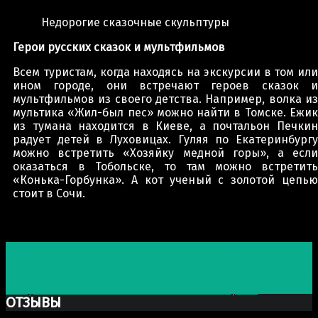
Недорогие сказочные скульптуры
Герои русских сказок и мультфильмов
Всем туристам, когда находясь на экскурсии в том или
ином городе, они встречают героев сказок и
мультфильмов из своего детства. Например, волка из
мультика «Жил-был пес» можно найти в Томске. Ежик
из тумана находится в Киеве, а почтальон Печкин
радует детей в Луховицах. Гуляя по Екатеринбургу
можно встретить «Хозяйку медной горы», а если
оказаться в Тобольске, то там можно встретить
«Конька-Горбунка». А кот ученый с золотой цепью
стоит в Сочи.
Post navigation
Предыдущая запись
Гигантские статуи – мировые
знаменитости!
Следующая запись
Необычные и откровенно странные
статуи в честь известных личностей и героев
ОТЗЫВЫ