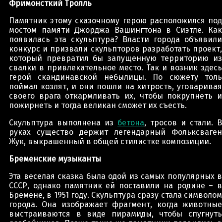
Фримонсткий Тролль
Памятник этому сказочному герою расположился под
мостом памяти Джорджа Вашингтона в Сиэтле. Как
появилась эта скульптура? Власти города объявили
конкурс и призвали скульпторов разработать проект,
который превратил бы запущенную территорию из
свалки в привлекательное место. Так и возник здесь
герой скандинавской небылицы. По сюжету толь
поймал козлят, и они пошли на хитрость, уговаривая
своего врага откармливать их, чтобы покрупнеть и
пожирнеть и тогда великан сможет их съесть.
Скульптура выполнена из
бетона
, тросов и стали. В
руках существо держит легендарный Фольксваген
Жук, выкрашенный в общей стилистке композиции.
Бременские музыканты
Эта веселая сказка была одой из самых популярных в
СССР, однако памятник ей поставили на родине – в
Бремене, в 1951 году. Скульптура сразу стала символом
города. Она изображает фрагмент, когда животные
выстраиваются в виде пирамиды, чтобы спугнуть