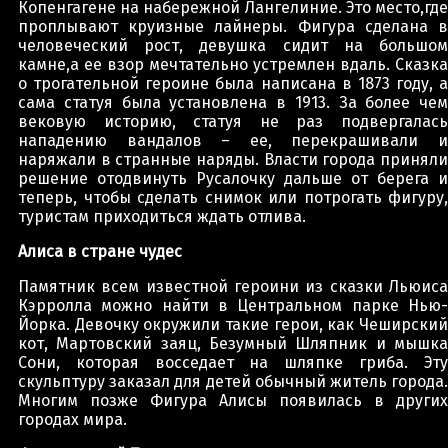
Копенгагене на набережной Лангелиние. Это место,где
проплывают круизные лайнеры. Фигура сделана в
человеческий рост, девушка сидит на большом
камне,а ее взор мечтательно устремлен вдаль. Сказка
о трогательной героине была написана в 1873 году, а
сама статуя была установлена в 1913. За более чем
вековую историю, статуя не раз подвергалась
нападению вандалов – ее, перекрашивали и
наряжали в странные наряды. Власти города приняли
решение отодвинуть Русалочку дальше от берега и
теперь, чтобы сделать снимок или потрогать фигуру,
туристам приходиться ждать отлива.
Алиса в стране чудес
Памятник всем известной героини из сказки Льюиса
Кэрролла можно найти в Центральном парке Нью-
Йорка. Девочку окружили такие герои, как Чеширский
кот, Мартовский заяц, Безумный Шляпник и мышка
Сони, которая восседает на шляпке гриба. Эту
скульптуру заказал для детей обычный житель города.
Многим позже Фигура Алисы появилась в других
городах мира.