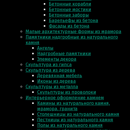
Бетонные корабли
Бетонные мостики
Бетонные заборы
Барельефы из бетона
Фасады из бетона
Малые архитектурные формы из мрамора
Памятники надгробные из натурального
камня
Ангелы
Надгробные памятники
Элементы декора
Скульптура из гипса
Скульптура из деревa
Деревянная мебель
Иконы из дерева
Скульптуры из металла
Скульптуры из проволоки
Интерьерное оформление камнем
Камины из натурального камня,
мрамора, гранита
Столешницы из натурального камня
Лестницы из натурального камня
Полы из натурального камня