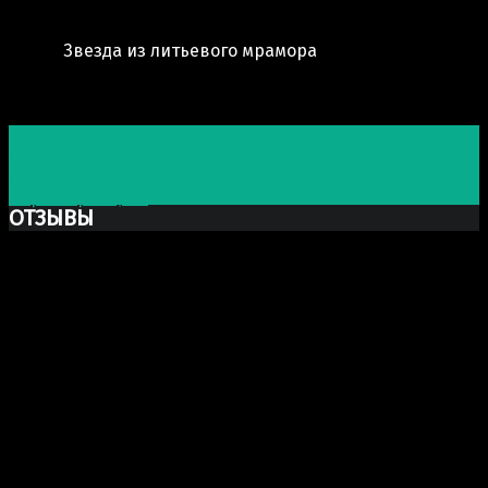
Звезда из литьевого мрамора
Post navigation
Предыдущая запись
Скульптуры из стекловолокна и
фиброволокна
Следующая запись
Скульптуры из литейной бронзы
марки БрО5Ц5С5
ОТЗЫВЫ