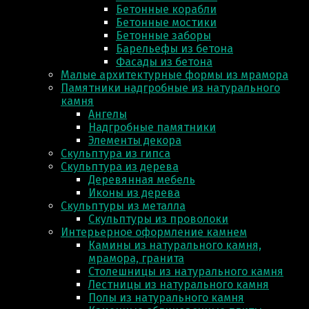
Бетонные корабли
Бетонные мостики
Бетонные заборы
Барельефы из бетона
Фасады из бетона
Малые архитектурные формы из мрамора
Памятники надгробные из натурального
камня
Ангелы
Надгробные памятники
Элементы декора
Скульптура из гипса
Скульптура из деревa
Деревянная мебель
Иконы из дерева
Скульптуры из металла
Скульптуры из проволоки
Интерьерное оформление камнем
Камины из натурального камня,
мрамора, гранита
Столешницы из натурального камня
Лестницы из натурального камня
Полы из натурального камня