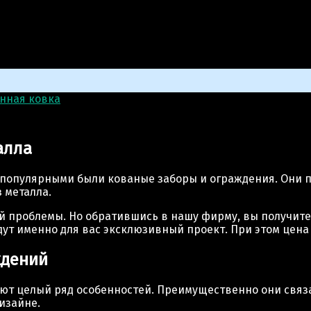
нная ковка
>
Кованые заборы и ограждения
алла
 популярными были кованые заборы и ограждения. Они 
 металла.
ой проблемы. Но обратившись в нашу фирму, вы получит
ут именно для вас эксклюзивный проект. При этом цена
ждений
ют целый ряд особенностей. Преимущественно они связ
изайне.