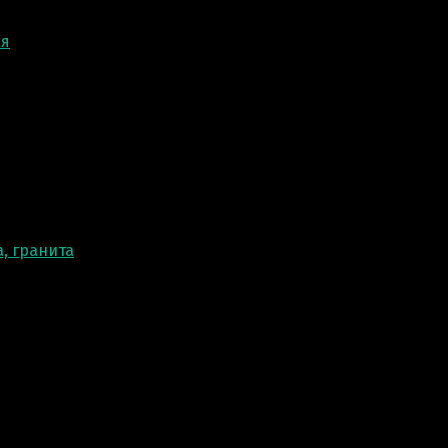
ня
, гранита