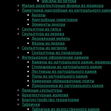
Фасады из бетона
Малые архитектурные формы из мрамора
Памятники надгробные из натурального кам
Ангелы
Надгробные памятники
Элементы декора
Скульптура из гипса
Скульптура из деревa
Деревянная мебель
Иконы из дерева
Скульптуры из металла
Скульптуры из проволоки
Интерьерное оформление камнем
Камины из натурального камня, мрамора
Столешницы из натурального камня
Лестницы из натурального камня
Полы из натурального камня
Каменные облицовочные плиты
Подоконники из натурального камня
Ледяные скульптуры
Архитектурные изделия
Благоустройство территории
Таблички
Таблички из искусственного камня