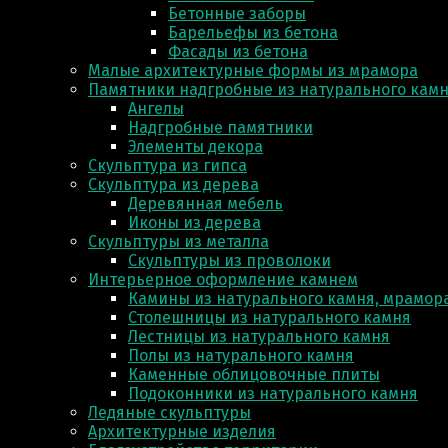
Бетонные заборы
Барельефы из бетона
Фасады из бетона
Малые архитектурные формы из мрамора
Памятники надгробные из натурального кам
Ангелы
Надгробные памятники
Элементы декора
Скульптура из гипса
Скульптура из деревa
Деревянная мебель
Иконы из дерева
Скульптуры из металла
Скульптуры из проволоки
Интерьерное оформление камнем
Камины из натурального камня, мрамора
Столешницы из натурального камня
Лестницы из натурального камня
Полы из натурального камня
Каменные облицовочные плиты
Подоконники из натурального камня
Ледяные скульптуры
Архитектурные изделия