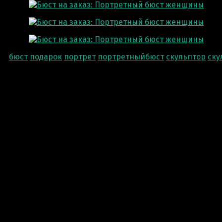
бюст
подарок
портрет
портретныйбюст
скульптор
ску
благодарность за Вашу прекрасно проделанную работу.
проделана и доставлена точно в срок как и договарив
Анжела Южакова