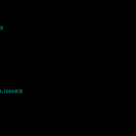
ня
, гранита