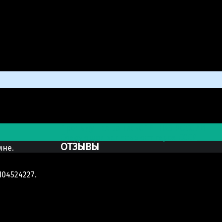
>
Портретный бюст женщины
Post navigation
Предыдущая запись
СПЕЦНАЗ РОССИИ
Следующая запись
Бюст героя СССР
ОТЗЫВЫ
мне.
04524227.