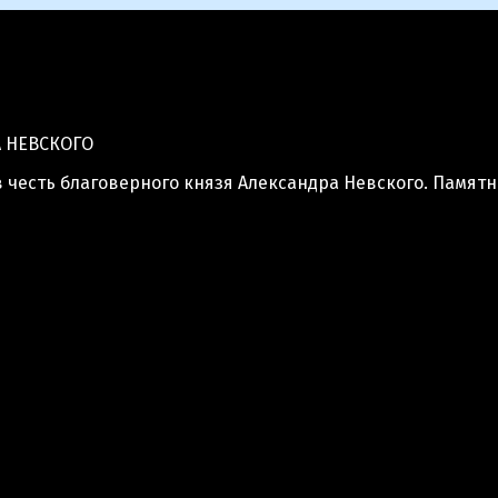
>
Бюст в честь Александра Невского
А НЕВСКОГО
в честь благоверного князя Александра Невского. Памятн