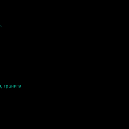
ня
, гранита