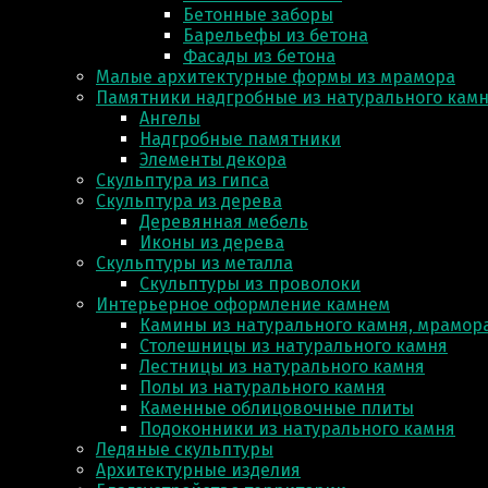
Бетонные заборы
Барельефы из бетона
Фасады из бетона
Малые архитектурные формы из мрамора
Памятники надгробные из натурального кам
Ангелы
Надгробные памятники
Элементы декора
Скульптура из гипса
Скульптура из деревa
Деревянная мебель
Иконы из дерева
Скульптуры из металла
Скульптуры из проволоки
Интерьерное оформление камнем
Камины из натурального камня, мрамора
Столешницы из натурального камня
Лестницы из натурального камня
Полы из натурального камня
Каменные облицовочные плиты
Подоконники из натурального камня
Ледяные скульптуры
Архитектурные изделия