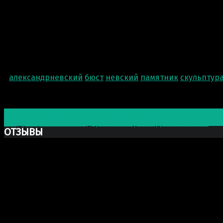
александрневский
бюст
невский
памятник
скульптур
Post navigation
Предыдущая запись
Процесс лепки мальчика для украш
Следующая запись
Надгробная скульптура из бетона
ОТЗЫВЫ