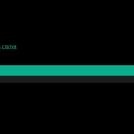
а
статуя
ения московского двора