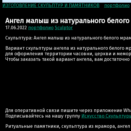
ИЗГОТОВЛЕНИЕ СКУЛЬПТУР И ПАМЯТНИКОВ
>
портфолио
Ангел малыш из натурального белого
17.06.2022
портфолио
Sculptor
Скульптура: Ангел малыш из натурального белого мрам
Вариант скульптуры ангела из натурального белого м
для оформления территории часовни, церкви и мемор
Чтобы заказать такой вариант ангела, вам достаточн
Для оперативной связи пишите через приложение Wha
Подписывайтесь на нашу группу
Искусство Скульптур
Ритуальные памятники, скульптура из мрамора, ангел