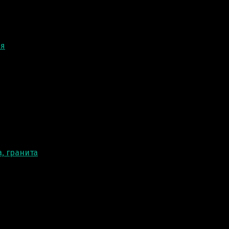
ня
, гранита