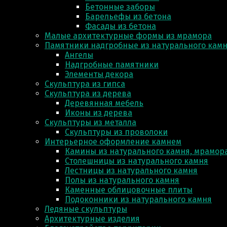
Бетонные заборы
Барельефы из бетона
Фасады из бетона
Малые архитектурные формы из мрамора
Памятники надгробные из натурального кам
Ангелы
Надгробные памятники
Элементы декора
Скульптура из гипса
Скульптура из деревa
Деревянная мебель
Иконы из дерева
Скульптуры из металла
Скульптуры из проволоки
Интерьерное оформление камнем
Камины из натурального камня, мрамора
Столешницы из натурального камня
Лестницы из натурального камня
Полы из натурального камня
Каменные облицовочные плиты
Подоконники из натурального камня
Ледяные скульптуры
Архитектурные изделия