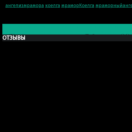
ангелизмрамора
коелга
мраморКоелга
мраморныйанг
Post navigation
Предыдущая запись
Георгий Константинович Жуков
Следующая запись
Великий полководец — Михаил Кутуз
ОТЗЫВЫ
Ксю Макаревич
Добрый день. Заказывали у Вас бюст Марка Аврелия из
шикарный, сделали очень хорошо и главное (для меня э