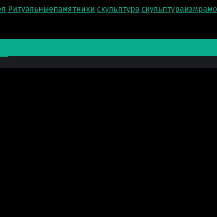
ел
Ритуальныепамятники
скульптура
скульптураизмрам
ов
 гипса. Хочу выразить Вам огромную благодарность за В
то было очень важно) работа была проделана и доставлен