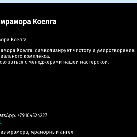
>
Ангел малыш из натурального белого мрамора Коелга
 мрамора Коелга
ора Коелга.
рамора Коелга, символизирует чистоту и умиротворение
иального комплекса.
о связаться с менеджерами нашей мастерской.
tsApp: +79104524227
ы
 из мрамора, мраморный ангел.