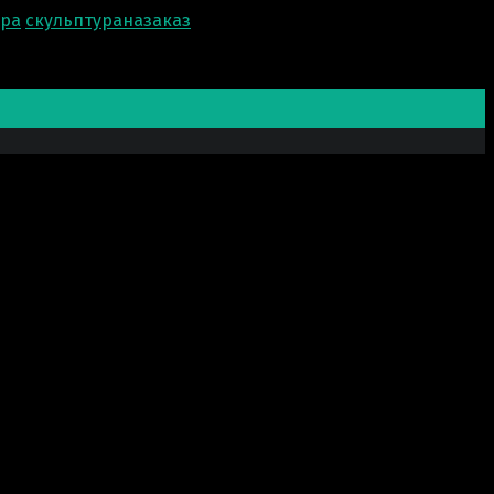
ора
скульптураназаказ
ашу прекрасно проделанную работу. Бюст получился
а точно в срок как и договаривались! еще раз