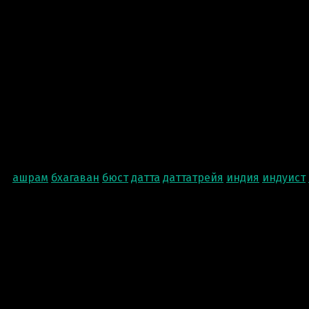
ашрам
бхагаван
бюст
датта
даттатрейя
индия
индуист