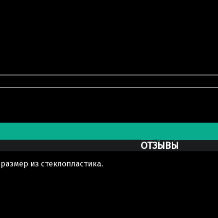
>
Скульптура индустского святого
Post navigation
Предыдущая запись
Следующая запись
Н
ОТЗЫВЫ
 размер из стеклопластика.