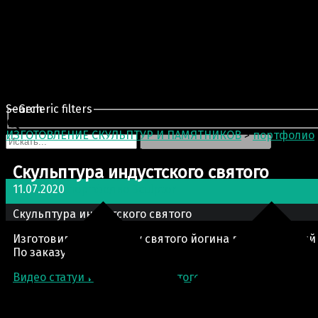
Search
Generic filters
ИЗГОТОВЛЕНИЕ СКУЛЬПТУР И ПАМЯТНИКОВ
>
портфолио
Скульптура индустского святого
11.07.2020
портфолио
Sculptor
Скульптура индустского святого
Изготовили скульптуру святого йогина в натуральный
По заказу одного ашрама.
Видео статуи индустского святого