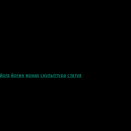
Ксю Макаревич
Добрый день. Заказы
выразить Вам огром
работу. Бюст получ
меня это было очен
срок как и договар
будем обращаться н
йога
йогин
монах
скульптура
статуя