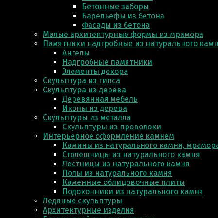
Бетонные заборы
Барельефы из бетона
Фасады из бетона
Малые архитектурные формы из мрамора
Памятники надгробные из натурального кам
Ангелы
Надгробные памятники
Элементы декора
Скульптура из гипса
Скульптура из деревa
Деревянная мебель
Иконы из дерева
Скульптуры из металла
Скульптуры из проволоки
Интерьерное оформление камнем
Камины из натурального камня, мрамора
Столешницы из натурального камня
Лестницы из натурального камня
Полы из натурального камня
Каменные облицовочные плиты
Подоконники из натурального камня
Ледяные скульптуры
Архитектурные изделия