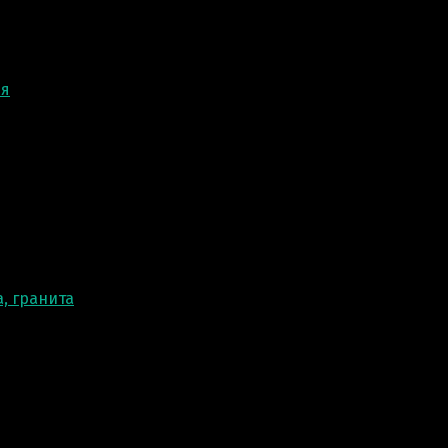
ня
, гранита