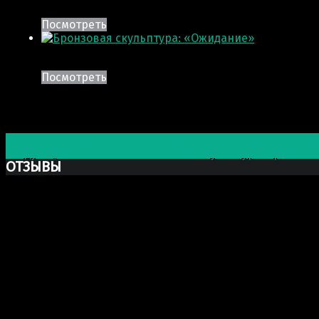
Посмотреть
Посмотреть
Post navigation
Предыдущая запись
Скульптура: Солдат с собакой и леб
Следующая запись
Полигональная скульптура: Гриб Ле
ОТЗЫВЫ