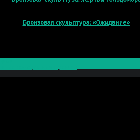
Бронзовая скульптура: «Ожидание»
едями
совик с разноцветными гранями