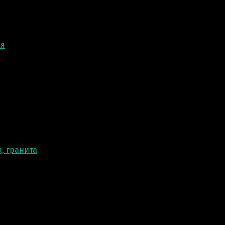
ня
, гранита