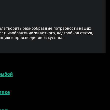
овлетворить разнообразные потребности наших
юст, изображение животного, надгробная статуя,
пцию в произведение искусства.
рыбой
япке