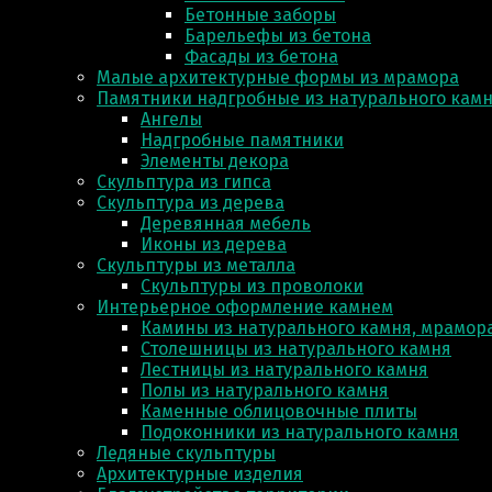
Бетонные заборы
Барельефы из бетона
Фасады из бетона
Малые архитектурные формы из мрамора
Памятники надгробные из натурального кам
Ангелы
Надгробные памятники
Элементы декора
Скульптура из гипса
Скульптура из деревa
Деревянная мебель
Иконы из дерева
Скульптуры из металла
Скульптуры из проволоки
Интерьерное оформление камнем
Камины из натурального камня, мрамора
Столешницы из натурального камня
Лестницы из натурального камня
Полы из натурального камня
Каменные облицовочные плиты
Подоконники из натурального камня
Ледяные скульптуры
Архитектурные изделия