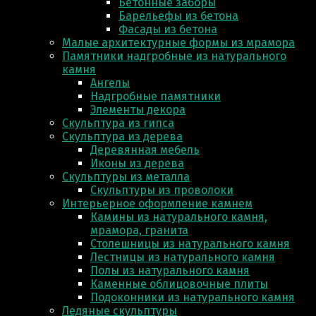
Бетонные заборы
Барельефы из бетона
Фасады из бетона
Малые архитектурные формы из мрамора
Памятники надгробные из натурального
камня
Ангелы
Надгробные памятники
Элементы декора
Скульптура из гипса
Скульптура из деревa
Деревянная мебель
Иконы из дерева
Скульптуры из металла
Скульптуры из проволоки
Интерьерное оформление камнем
Камины из натурального камня,
мрамора, гранита
Столешницы из натурального камня
Лестницы из натурального камня
Полы из натурального камня
Каменные облицовочные плиты
Подоконники из натурального камня
Ледяные скульптуры