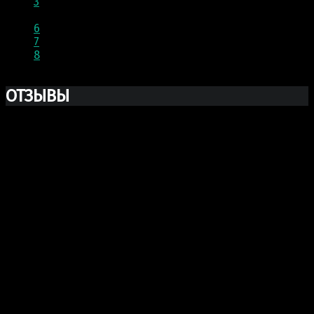
3
…
6
7
8
9
ОТЗЫВЫ
Ксю Макаревич
Добрый день. Заказывали у Вас бюст Марка Аврелия
из гипса. Хочу выразить Вам огромную благодарность