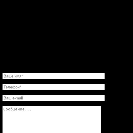
черного и серого мрамора. До этого все никак не мог
остановиться на каком-то конкретном варианте.
Пересмотрел фото на сайте. Все камины
восхитительные. Но мастер посоветовал мне такую
угловую конструкцию. Прекрасная работа. Мне нужно
было сделать этот камин очень быстро. И его для меня
изготовили в обещанные сроки. Хочу еще добавить,
что в этой мастерской цены совершенно не кусаются.
Так что смело обращайтесь в «Искусство скульптуры»!
Вы останетесь довольны.
НАПИСАТЬ НАМ